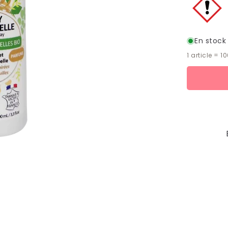
En stock
1 article =
1
Moyens
de
paiement