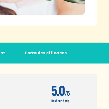
ant
Formules efficaces
5.0
/5
Basé sur 2 avis