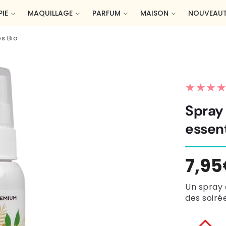
IE
MAQUILLAGE
PARFUM
MAISON
NOUVEAUT
es Bio
★★★
★★★
Spray 
essent
Prix
7,9
habi
Un spray à
des soirée