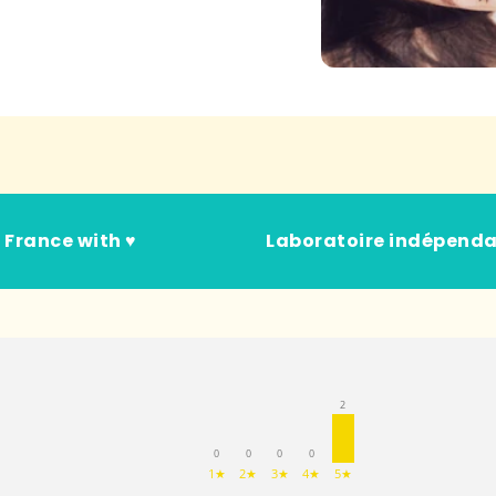
 France with ♥
Laboratoire indépend
2
0
0
0
0
1★
2★
3★
4★
5★