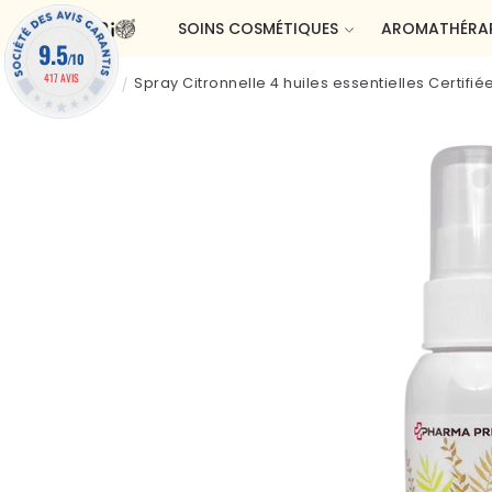
et passer
SOINS COSMÉTIQUES
AROMATHÉRAP
au
9.5
contenu
/10
417 AVIS
Accueil
Spray Citronnelle 4 huiles essentielles Certifié
Passer aux
informations
produits