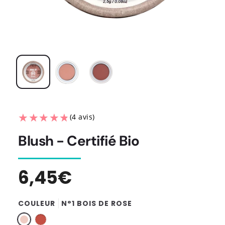
★★★★★
★★★★★
(4 avis)
Blush - Certifié Bio
Prix
6,45€
habituel
COULEUR
N°1 BOIS DE ROSE