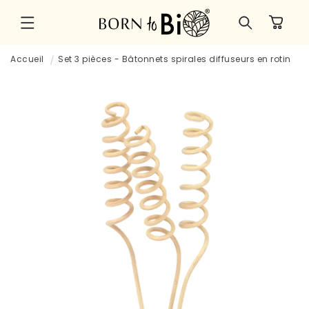
et
passer
Panier
au
contenu
Accueil
Set 3 pièces - Bâtonnets spirales diffuseurs en rotin
Passer aux
informations
produits