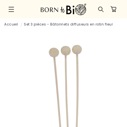
et
passer
Panier
au
contenu
Accueil
Set 3 pièces - Bâtonnets diffuseurs en rotin fleur
Passer aux
informations
produits