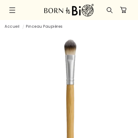
et
passer
Panier
au
contenu
Accueil
Pinceau Paupières
Passer aux
informations
produits