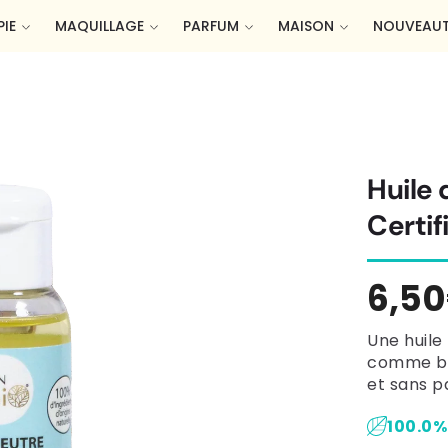
IE
MAQUILLAGE
PARFUM
MAISON
NOUVEAUT
Huile
Certif
Prix
6,5
habi
Une huile 
comme bas
et sans p
100.0