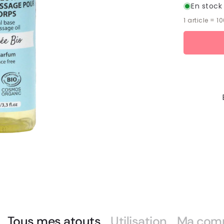
En stock
1 article =
1
Moyens
de
paiement
Tous mes atouts
Utilisation
Ma com