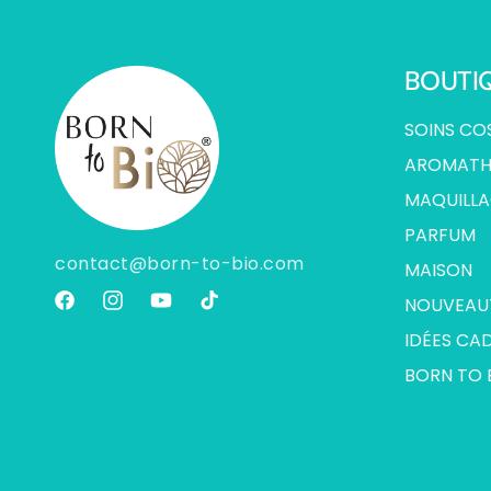
BOUTI
SOINS CO
AROMATH
MAQUILL
PARFUM
contact@born-to-bio.com
MAISON
NOUVEAU
Facebook
Instagram
YouTube
TikTok
IDÉES CA
BORN TO 