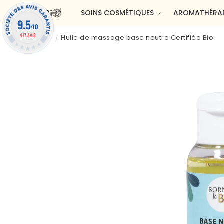
et passer
SOINS COSMÉTIQUES
AROMATHÉRAP
au
9.5
contenu
/10
417 AVIS
Accueil
Huile de massage base neutre Certifiée Bio
Passer aux
informations
produits