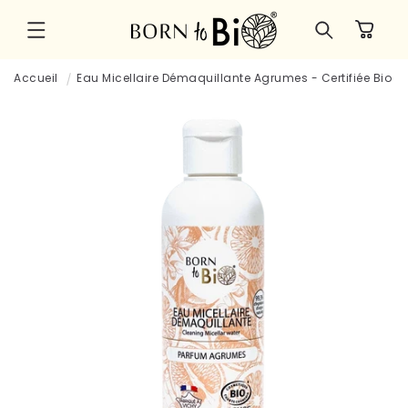
et
passer
Panier
au
contenu
Accueil
Eau Micellaire Démaquillante Agrumes - Certifiée Bio
Passer aux
informations
produits