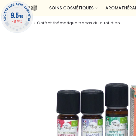
et passer
SOINS COSMÉTIQUES
AROMATHÉRAP
au
9.5
contenu
/10
417 AVIS
Accueil
Coffret thématique tracas du quotidien
Passer aux
informations
produits