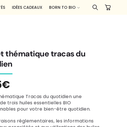
Panier
ÉS
IDÉES CADEAUX
BORN TO BIO
et thématique tracas du
dien
5€
tuel
hématique Tracas du quotidien une
de trois huiles essentielles BIO
nables pour votre bien-être quotidien.
raisons réglementaires, les informations