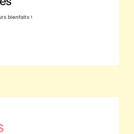
les
rs bienfaits !
s