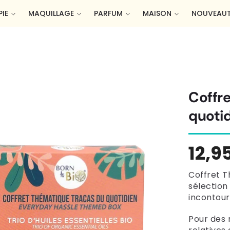
IE
MAQUILLAGE
PARFUM
MAISON
NOUVEAUT
Coffr
quoti
Prix
12,9
habi
Coffret T
sélection 
incontour
Pour des 