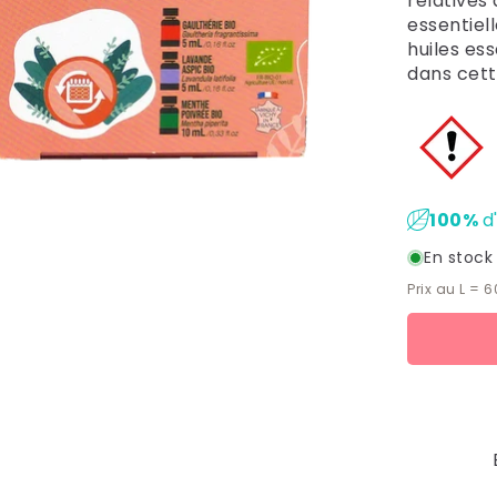
relatives 
essentiel
huiles ess
dans cett
100%
d
En stock
Prix au L = 
Moyens
de
paiement