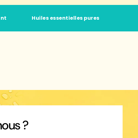
ant
Huiles essentielles pures
ous ?