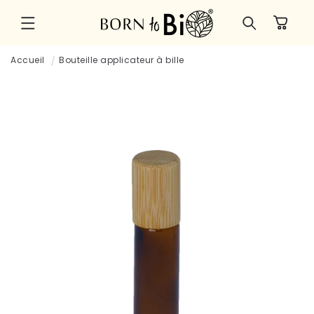
et
passer
Panier
au
contenu
Accueil
Bouteille applicateur à bille
Passer aux
informations
produits