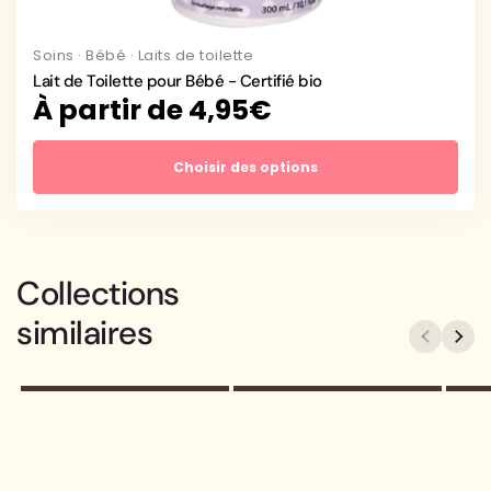
Soins
·
Bébé
·
Laits de toilette
Lait de Toilette pour Bébé - Certifié bio
Prix
À partir de 4,95€
habituel
Choisir des options
Le nom de votre
Le nom de votre
Collections
collection
collection
similaires