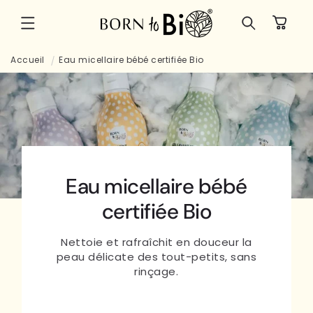
et
passer
Panier
au
contenu
Accueil
Eau micellaire bébé certifiée Bio
Eau micellaire bébé
certifiée Bio
Nettoie et rafraîchit en douceur la
peau délicate des tout-petits, sans
rinçage.