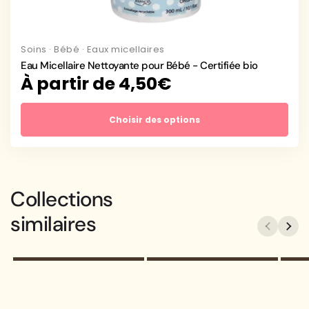
Soins
·
Bébé
·
Eaux micellaires
Eau Micellaire Nettoyante pour Bébé - Certifiée bio
Prix
À partir de 4,50€
habituel
Choisir des options
Le nom de votre
Le nom de votre
Collections
collection
collection
similaires