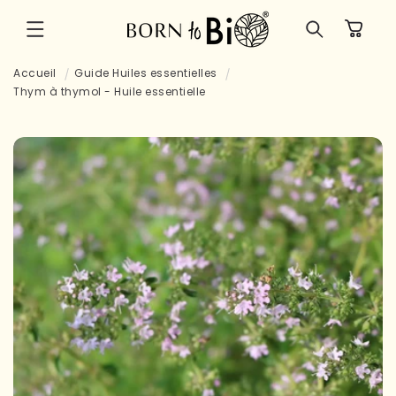
et
passer
Panier
au
contenu
Accueil
Guide Huiles essentielles
Thym à thymol - Huile essentielle