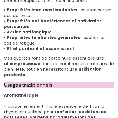
aromathérapie, elle est reconnue pour :
•
Propriétés immunostimulantes
: soutien naturel
des défenses
•
Propriétés antibactériennes et antivirales
puissantes
•
Action antifongique
•
Propriétés tonifiantes générales
: soutien en
cas de fatigue
•
Effet purifiant et assainissant
Ces qualités font de cette huile essentielle une
alliée précieuse
dans de nombreuses pratiques de
bien-être, tout en nécessitant une
utilisation
prudente
.
Usages traditionnels
Aromathérapie
Traditionnellement, l’huile essentielle de Thym à
thymol est utilisée pour
renforcer les défenses
naturelles
,
soutenir l’organisme lors des